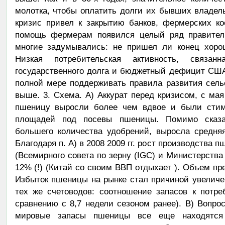
молотка, чтобы оплатить долги их бывших владел
кризис привел к закрытию банков, фермерских ко
помощь фермерам появился целый ряд правитель
многие задумывались: не пришел ли конец хоро
Низкая потребительская активность, связа
государственного долга и бюджетный дефицит США,
полной мере поддерживать правила развития сель
выше. 3. Схема. А) Аккурат перед кризисом, с мая 
пшеницу выросли более чем вдвое и были стим
площадей под посевы пшеницы. Помимо сказан
большего количества удобрений, выросла средняя
Благодаря п. А) в 2008 2009 гг. рост производства
(Всемирного совета по зерну (IGC) и Министерства
12% (!) (Китай со своим ВВП отдыхает ). Объем пр
Избыток пшеницы на рынке стал причиной увеличе
тех же счетоводов: соотношение запасов к потр
сравнению с 8,7 недели сезоном ранее). В) Вопро
мировые запасы пшеницы все еще находятся 