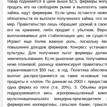
товар поднимется в цене выше $2,5, фермеры могу
продать его на свободном рынке и выплатить зае
займа, идут фермерам. Если цены остаются ниже 
обязательств по выплате полученного займа, что н
мер. Правительство лишь обращает урожай в свою
его на хранение, либо продает с убытком. Вер
выплачиваемых для стабилизации цен, не существ
Играют еще более важную роль, поскольку яв
повышение доходов фермеров. Конгресс устанавл
культуры. Для получения льгот фермеры долж
землепользования. Если рыночная цена, получаема
ниже плановой, разницу компенсирует правительс
ограничиваются $50 тыс. в год. Политика обеспе
выплат распространяется на такие основные то
продукты и хлопок. По данным на 2003 г. предос
одна ферма из пяти (т.е. 20%). 3. Объемы агро
подразумевается весь агропромышленный ком
мультинационального концерна-производителя
фермерские кооперативы, сельские банки, трансп