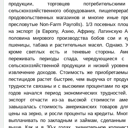
продукции, торговцев потребительским
сельскохозяйственного оборудования, пищеперер
продовольственных магазинов и многие иные пред
пресловутые Non-Farm Payrolls). 1/3 посевных п
на экспорт (в Европу, Азию, Африку, Латинскую
половина мирового производства бобов сои и к
пшеницы, табака и растительных масел. Однако. У
кроме светлых есть и теневые стороны. Аме
переживать периоды спада, чередующиеся с 
сельскохозяйственной продукции и низкий урове
извлечение доходов. Стоимость же приобретаемы
пестицидов растет быстрее, чем выручка от прод
трудности связаны и с высокими процентами по кре
годов начался период экономических трудностей
экспорт отчасти из-за высокой стоимости аме
завышалась стоимость американских товаров для
цены на зерно, и росли проценты на кредиты. Мно
выплачивать по закладным и займам, сделанным 
выше. Как и в 30-х годах, значительное количе