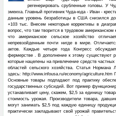
регенерировать срубленные головы. У Чу
змеиха. Главный противник Чуда-юда - Иван - крест
данным уровень безработицы в США снизился до 9
+103 тыс. Внесем некоторые коррективы в диагра
вопрос, что там творится в трудовом американском 
что американское сельское хозяйство отличае
непревзойденным почти нигде в мире. Отличаетс
актов. Каждые четыре года Конгресс обсужда
фермерстве . В дополнение к этому существуют р
которые нацелены на привлечение средств частных 
областей сельского хозяйства. Статья Нормана 
здесь: http://www.infousa.ru/economy/agriculture.ht
Основные товары подпадают под практику обесп
государственных субсидий. Вот пример функциони
устанавливает цену, скажем, $2,5 за единицу това
стоимость урожая. Производители товара, давшие
могут занимать $2,5 под каждую единицу продукц
практически закладывают свой урожай правительс