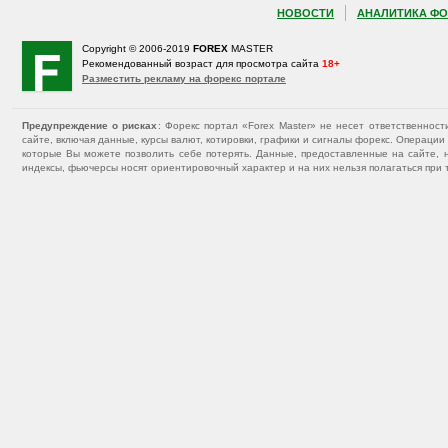
НОВОСТИ
АНАЛИТИКА ФО
Copyright © 2006-2019
FOREX
MASTER
Рекомендованный возраст для просмотра сайта
18+
Разместить рекламу на форекс портале
Предупреждение о рисках
: Форекс портал «Forex Master» не несет ответственнос
сайте, включая данные, курсы валют, котировки, графики и сигналы форекс. Операц
которые Вы можете позволить себе потерять. Данные, предоставленные на сайте, 
индексы, фьючерсы носят ориентировочный характер и на них нельзя полагаться при 