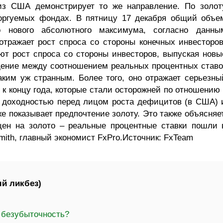
 из США демонстрирует то же направление. По золот
торгуемых фондах. В пятницу 17 декабря общий объе
 нового абсолютного максимума, согласно данны
 отражает рост спроса со стороны конечных инвесторов
т рост спроса со стороны инвесторов, выпуская новы
дение между соотношением реальных процентных ставо
аким уж странным. Более того, оно отражает серьезны
 к концу года, которые стали осторожней по отношению 
 доходностью перед лицом роста дефицитов (в США) 
же показывает предпочтение золоту. Это также объясняет
цен на золото – реальные процентные ставки пошли 
ith, главный экономист FxPro.Источник: FxTeam
й ликбез)
 безубыточность?