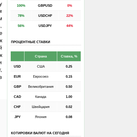
у
100%
GBPUSD
0%
м
78%
USDCHF
22%
м
,
56%
USDJPY
44%
е
к
ПРОЦЕНТНЫЕ СТАВКИ
й
к
Страна
Ставка, %
и
USD
США
0.25
,
в
EUR
Евросоюз
0.15
GBP
Великобритания
0.50
CAD
Канада
1.00
CHF
Швейцария
0.02
JPY
Япония
0.08
КОТИРОВКИ ВАЛЮТ НА СЕГОДНЯ