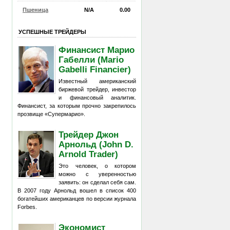
Пшеница
N/A
0.00
УСПЕШНЫЕ ТРЕЙДЕРЫ
Финансист Марио
Габелли (Mario
Gabelli Financier)
Известный американский
биржевой трейдер, инвестор
и финансовый аналитик.
Финансист, за которым прочно закрепилось
прозвище «Супермарио».
Трейдер Джон
Арнольд (John D.
Arnold Trader)
Это человек, о котором
можно с уверенностью
заявить: он сделал себя сам.
В 2007 году Арнольд вошел в список 400
богатейших американцев по версии журнала
Forbes.
Экономист