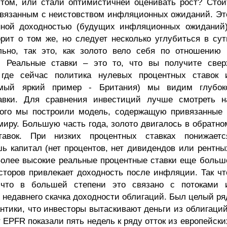
том, или стали оптимистичней оценивать рост? Стои
 связанным с неистовством инфляционных ожиданий. Эт
нной доходностью (будущих инфляционных ожиданий)
рит о том же, но следует несколько углубиться в сут
льно, так это, как золото вело себя по отношению 
 Реальные ставки – это то, что вы получите свер
где сейчас политика нулевых процентных ставок 
амый яркий пример - Британия) мы видим глубок
авки. Для сравнения инвестиций лучше смотреть н
того мы построили модель, содержащую привязанные 
иру. Большую часть года, золото двигалось в обратно
авок. При низких процентных ставках понижаетс
ь капитал (нет процентов, нет дивидендов или рентны
Более высокие реальные процентные ставки еще больш
сторов привлекает доходность после инфляции. Так чт
 что в большей степени это связано с потоками 
 недавнего скачка доходности облигаций. Был целый ря
нтики, что инвесторы вытаскивают деньги из облигаций
EPFR показали пять недель к ряду отток из европейски