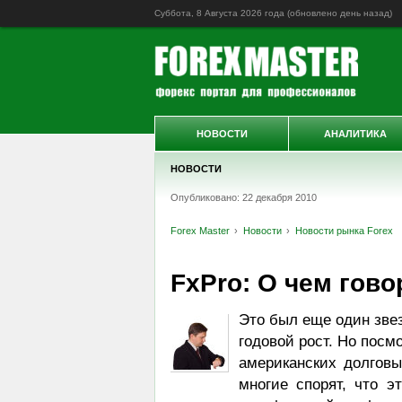
Суббота, 8 Августа 2026 года (обновлено
день назад
)
НОВОСТИ
АНАЛИТИКА
НОВОСТИ
Опубликовано: 22 декабря 2010
Forex Master
Новости
Новости рынка Forex
FxPro: О чем гово
Это был еще один звез
годовой рост. Но посм
американских долговы
многие спорят, что э