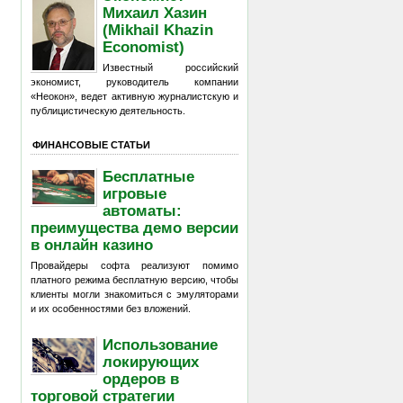
Михаил Хазин
(Mikhail Khazin
Economist)
Известный российский
экономист, руководитель компании
«Неокон», ведет активную журналистскую и
публицистическую деятельность.
ФИНАНСОВЫЕ СТАТЬИ
Бесплатные
игровые
автоматы:
преимущества демо версии
в онлайн казино
Провайдеры софта реализуют помимо
платного режима бесплатную версию, чтобы
клиенты могли знакомиться с эмуляторами
и их особенностями без вложений.
Использование
локирующих
ордеров в
торговой стратегии