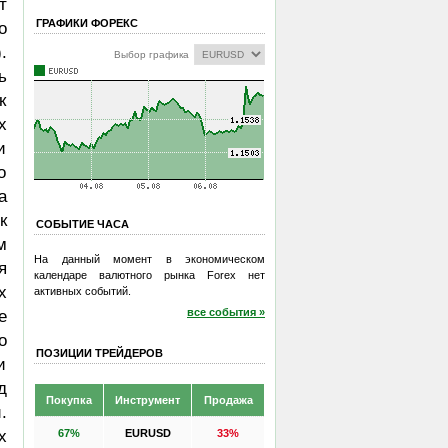
т
ГРАФИКИ ФОРЕКС
о
.
Выбор графика
ь
к
х
и
о
а
к
СОБЫТИЕ ЧАСА
м
На данный момент в экономическом
я
календаре валютного рынка Forex нет
х
активных событий.
все события »
е
о
ПОЗИЦИИ ТРЕЙДЕРОВ
и
д
Покупка
Инструмент
Продажа
.
67%
EURUSD
33%
х