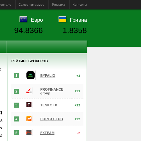
портале
Самое читаемое
Реклама
Контакты
Евро
Гривна
94.8366
1.8358
РЕЙТИНГ БРОКЕРОВ
е)
1
BYFALIO
+3
PROFINANCE
2
+21
group
3
TENKOFX
+22
д
а
4
FOREX CLUB
+22
ь
5
FXTEAM
-2
е