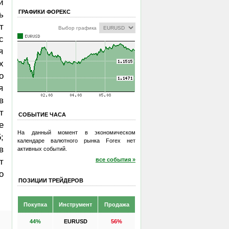
и
ГРАФИКИ ФОРЕКС
ь
т
Выбор графика
с
я
х
о
я
в
т
СОБЫТИЕ ЧАСА
е
На данный момент в экономическом
;
календаре валютного рынка Forex нет
в
активных событий.
все события »
т
о
ПОЗИЦИИ ТРЕЙДЕРОВ
Покупка
Инструмент
Продажа
44%
EURUSD
56%