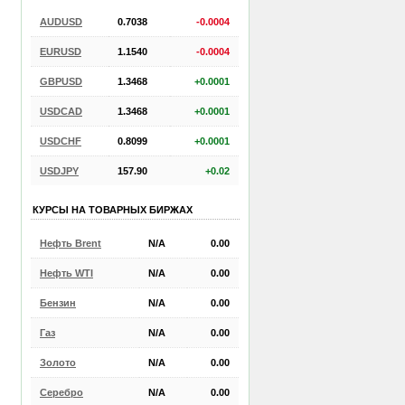
AUDUSD
0.7038
-0.0004
EURUSD
1.1540
-0.0004
GBPUSD
1.3468
+0.0001
USDCAD
1.3468
+0.0001
USDCHF
0.8099
+0.0001
USDJPY
157.90
+0.02
КУРСЫ НА ТОВАРНЫХ БИРЖАХ
Нефть Brent
N/A
0.00
Нефть WTI
N/A
0.00
Бензин
N/A
0.00
Газ
N/A
0.00
Золото
N/A
0.00
Серебро
N/A
0.00