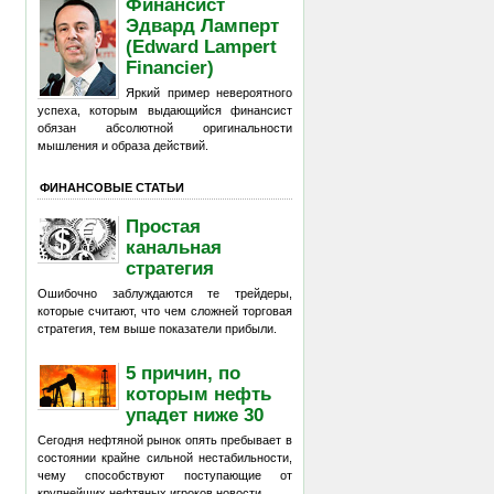
Финансист
Эдвард Ламперт
(Edward Lampert
Financier)
Яркий пример невероятного
успеха, которым выдающийся финансист
обязан абсолютной оригинальности
мышления и образа действий.
ФИНАНСОВЫЕ СТАТЬИ
Простая
канальная
стратегия
Ошибочно заблуждаются те трейдеры,
которые считают, что чем сложней торговая
стратегия, тем выше показатели прибыли.
5 причин, по
которым нефть
упадет ниже 30
Сегодня нефтяной рынок опять пребывает в
состоянии крайне сильной нестабильности,
чему способствуют поступающие от
крупнейших нефтяных игроков новости.