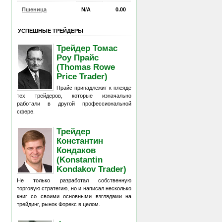
Пшеница
N/A
0.00
УСПЕШНЫЕ ТРЕЙДЕРЫ
Трейдер Томас
Роу Прайс
(Thomas Rowe
Price Trader)
Прайс принадлежит к плеяде
тех трейдеров, которые изначально
работали в другой профессиональной
сфере.
Трейдер
Константин
Кондаков
(Konstantin
Kondakov Trader)
Не только разработал собственную
торговую стратегию, но и написал несколько
книг со своими основными взглядами на
трейдинг, рынок Форекс в целом.