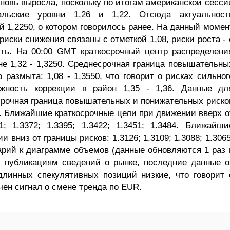
новь выросла, поскольку по итогам американской сесси
льские уровни 1,26 и 1,22. Отсюда актуальност
й 1,2250, о котором говорилось ранее. На данный момен
иски снижения связаны с отметкой 1,08, риски роста - 
сть. На 00:00 GMT краткосрочный центр распределени
е 1,32 - 1,3250. Среднесрочная граница повышательны
размыта: 1,08 - 1,3550, что говорит о рисках сильног
жность коррекции в район 1,35 - 1,36. Данные дл
осрочная граница повышательных и понижательных риско
0. Ближайшие краткосрочные цели при движении вверх о
1; 1.3372; 1.3395; 1.3422; 1.3451; 1.3484. Ближайши
 вниз от границы рисков: 1.3126; 1.3109; 1.3088; 1.3065
тарий к диаграмме объемов (данные обновляются 1 раз 
 публикациям сведений о рынке, последние данные о
длинных спекулятивных позиций низкие, что говорит 
чен сигнал о смене тренда по EUR.