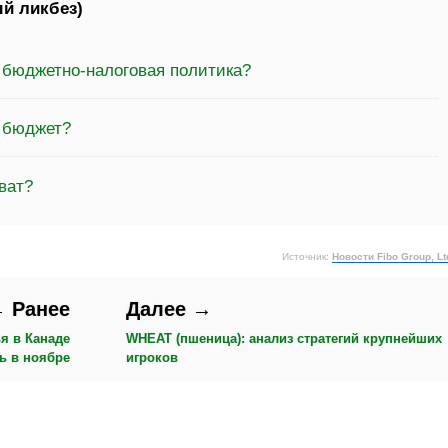
й ликбез)
 бюджетно-налоговая политика?
а бюджет?
ват?
Источник:
Новости Fibo Group, Lt
 Ранее
Далее →
я в Канаде
WHEAT (пшеница): анализ стратегий крупнейших
ь в ноябре
игроков