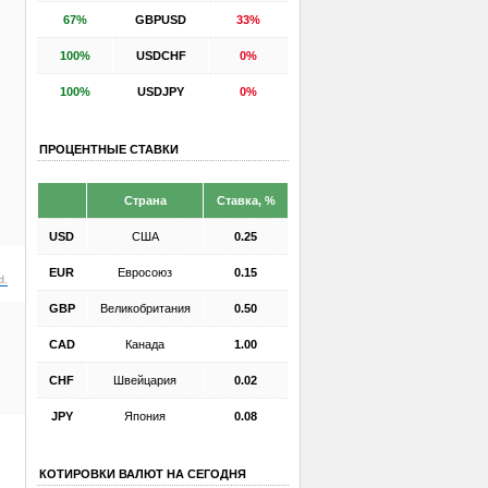
67%
GBPUSD
33%
100%
USDCHF
0%
100%
USDJPY
0%
ПРОЦЕНТНЫЕ СТАВКИ
Страна
Ставка, %
USD
США
0.25
EUR
Евросоюз
0.15
d.
GBP
Великобритания
0.50
CAD
Канада
1.00
CHF
Швейцария
0.02
JPY
Япония
0.08
КОТИРОВКИ ВАЛЮТ НА СЕГОДНЯ