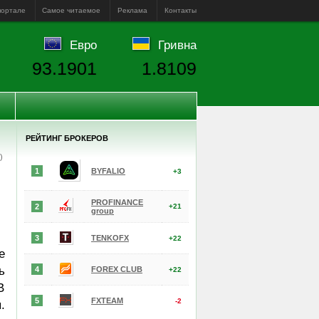
портале
Самое читаемое
Реклама
Контакты
Евро
Гривна
93.1901
1.8109
РЕЙТИНГ БРОКЕРОВ
е)
1
BYFALIO
+3
PROFINANCE
2
+21
group
3
TENKOFX
+22
е
ь
4
FOREX CLUB
+22
В
5
FXTEAM
-2
.