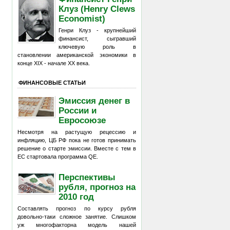
Клуз (Henry Clews
Economist)
Генри Клуз - крупнейший
финансист, сыгравший
ключевую роль в
становлении американской экономики в
конце XIX - начале XX века.
ФИНАНСОВЫЕ СТАТЬИ
Эмиссия денег в
России и
Евросоюзе
Несмотря на растущую рецессию и
инфляцию, ЦБ РФ пока не готов принимать
решение о старте эмиссии. Вместе с тем в
ЕС стартовала программа QE.
Перспективы
рубля, прогноз на
2010 год
Составлять прогноз по курсу рубля
довольно-таки сложное занятие. Слишком
уж многофакторна модель нашей