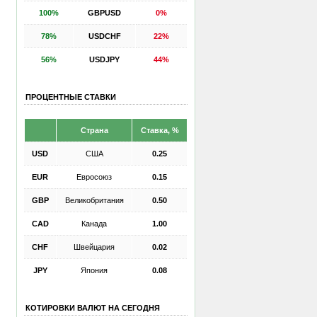
100%
GBPUSD
0%
78%
USDCHF
22%
56%
USDJPY
44%
ПРОЦЕНТНЫЕ СТАВКИ
Страна
Ставка, %
USD
США
0.25
EUR
Евросоюз
0.15
GBP
Великобритания
0.50
CAD
Канада
1.00
CHF
Швейцария
0.02
JPY
Япония
0.08
КОТИРОВКИ ВАЛЮТ НА СЕГОДНЯ