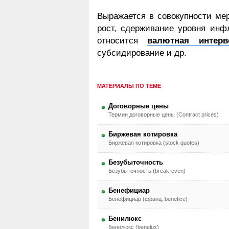
Выражается в совокупности ме
рост, сдерживание уровня инф
относится
валютная интерв
субсидирование и др.
МАТЕРИАЛЫ ПО ТЕМЕ
Договорные цены
Термин договорные цены (Contract prices)
Биржевая котировка
Биржевая котировка (stock quotes)
Безубыточность
Безубыточность (break-even)
Бенефициар
Бенефициар (франц. benefice)
Бенилюкс
Бенилюкс (benelux)