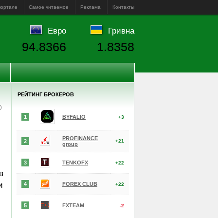
портале
Самое читаемое
Реклама
Контакты
Евро
Гривна
94.8366
1.8358
РЕЙТИНГ БРОКЕРОВ
е)
1
BYFALIO
+3
PROFINANCE
2
+21
group
3
TENKOFX
+22
в
и
4
FOREX CLUB
+22
5
FXTEAM
-2