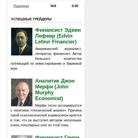
Пшеница
N/A
0.00
УСПЕШНЫЕ ТРЕЙДЕРЫ
Финансист Эдвин
Лефевр (Edvin
Lefevr Financier)
Американский журналист,
литератор, финансист. Автор
большого количества
публикаций по инвестированию и биржевой
игре.
Аналитик Джон
Мерфи (John
Murphy
Economist)
Мерфи тесно ассоциируется
с понятием «технический анализ». Причина
такой психологической взаимосвязи кроется
в том, что он выступил автором нескольких
очень популярных книг по этой теме.
Финансист Генри