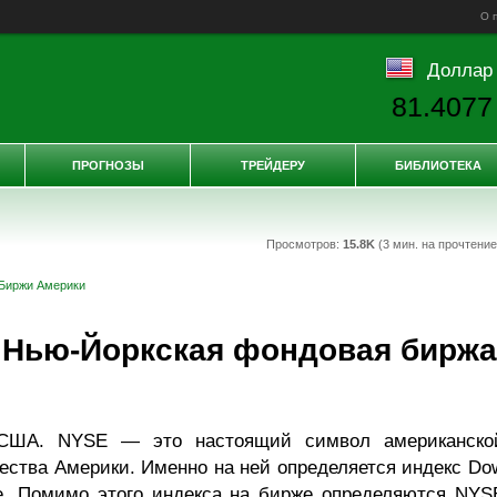
О 
Доллар
81.4077
ПРОГНОЗЫ
ТРЕЙДЕРУ
БИБЛИОТЕКА
Просмотров:
15.8K
(3 мин. на прочтени
Биржи Америки
Нью-Йоркская фондовая биржа
 США. NYSE — это настоящий символ американско
ства Америки. Именно на ней определяется индекс Do
е. Помимо этого индекса на бирже определяются NYS