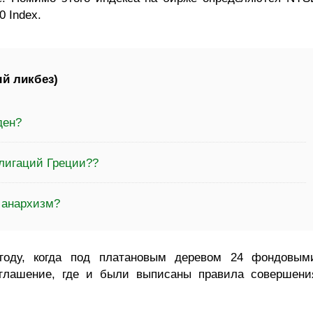
 Index.
й ликбез)
ден?
блигаций Греции??
 анархизм?
оду, когда под платановым деревом 24 фондовым
глашение, где и были выписаны правила совершени