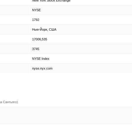
New York Stock Exchange
NYSE
1792
Нью-Йорк, США
17006,535
3745
NYSE Index
nyse.nyx.com
а Сантьяго)