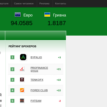
портале
Самое читаемое
Реклама
Контакты
Евро
Гривна
94.0585
1.8187
РЕЙТИНГ БРОКЕРОВ
е)
1
BYFALIO
+3
PROFINANCE
2
+21
group
3
TENKOFX
+22
4
FOREX CLUB
+22
й
w
5
FXTEAM
-2
E