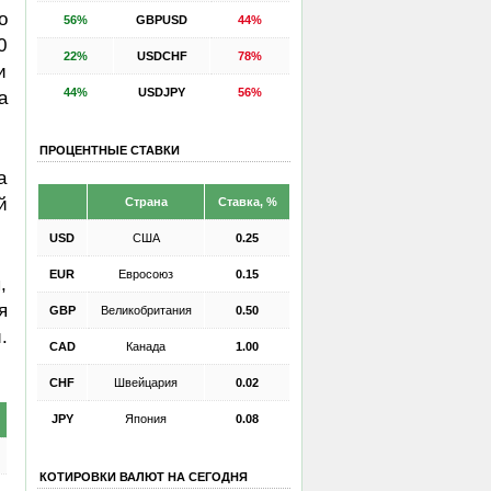
о
56%
GBPUSD
44%
0
22%
USDCHF
78%
и
44%
USDJPY
56%
а
ПРОЦЕНТНЫЕ СТАВКИ
а
й
Страна
Ставка, %
USD
США
0.25
EUR
Евросоюз
0.15
,
я
GBP
Великобритания
0.50
.
CAD
Канада
1.00
CHF
Швейцария
0.02
JPY
Япония
0.08
КОТИРОВКИ ВАЛЮТ НА СЕГОДНЯ