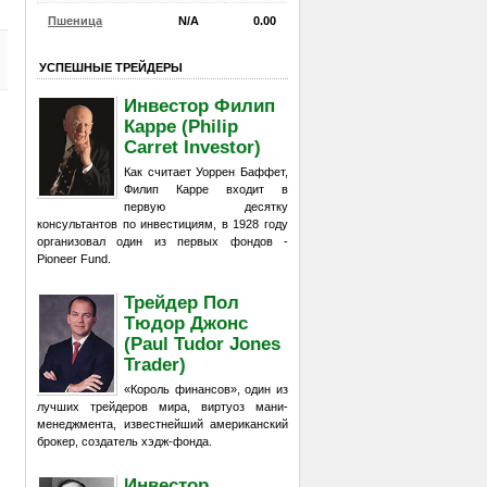
Пшеница
N/A
0.00
УСПЕШНЫЕ ТРЕЙДЕРЫ
Инвестор Филип
Карре (Philip
Carret Investor)
Как считает Уоррен Баффет,
Филип Карре входит в
первую десятку
консультантов по инвестициям, в 1928 году
организовал один из первых фондов -
Pioneer Fund.
Трейдер Пол
Тюдор Джонс
(Paul Tudor Jones
Trader)
«Король финансов», один из
лучших трейдеров мира, виртуоз мани-
менеджмента, известнейший американский
брокер, создатель хэдж-фонда.
Инвестор