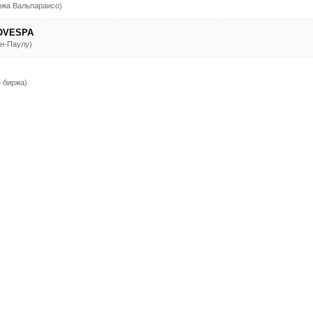
иржа Вальпараисо)
BOVESPA
н-Паулу)
 биржа)