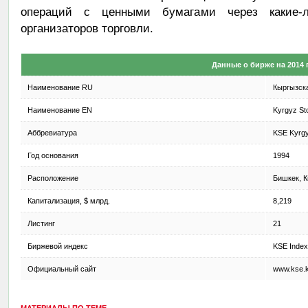
операций с ценными бумагами через какие-л
организаторов торговли.
Данные о бирже на 2014 
Наименование RU
Кыргызск
Наименование EN
Kyrgyz St
Аббревиатура
KSE Kyrg
Год основания
1994
Расположение
Бишкек, К
Капитализация, $ млрд.
8,219
Листинг
21
Биржевой индекс
KSE Index
Официальный сайт
www.kse.