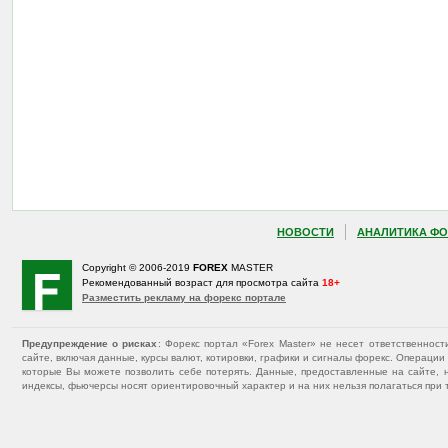
НОВОСТИ
АНАЛИТИКА ФО
Copyright © 2006-2019
FOREX
MASTER
Рекомендованный возраст для просмотра сайта
18+
Разместить рекламу на форекс портале
Предупреждение о рисках
: Форекс портал «Forex Master» не несет ответственнос
сайте, включая данные, курсы валют, котировки, графики и сигналы форекс. Операц
которые Вы можете позволить себе потерять. Данные, предоставленные на сайте, 
индексы, фьючерсы носят ориентировочный характер и на них нельзя полагаться при 