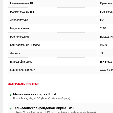
Наименование RU
Иракская
Наименование EN
Iraq Stoc
Аббревиатура
ISX
Год основания
2004
Расположение
Багдад, И
Капитализация, $ млрд.
9,500
Листинг
74
Биржевой индекс
ISX Index
Официальный сайт
www.isx-iq
МАТЕРИАЛЫ ПО ТЕМЕ
Малайзийская биржа KLSE
Bursa Malaysia, KLSE (Малайзийская биржа)
Тель-Авивская фондовая биржа TASE
Tel Aviv Stock Exchange, TASE (Тель-Авивская фондовая биржа)