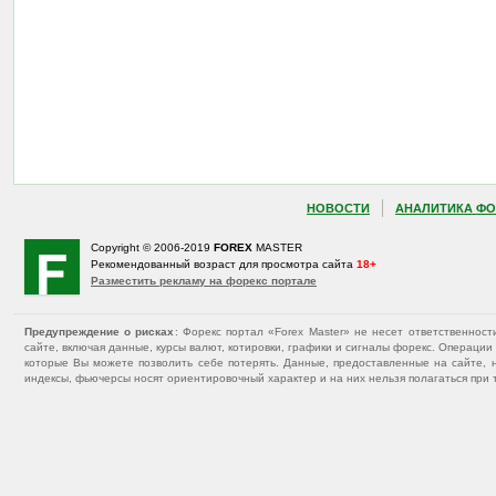
НОВОСТИ
АНАЛИТИКА ФО
Copyright © 2006-2019
FOREX
MASTER
Рекомендованный возраст для просмотра сайта
18+
Разместить рекламу на форекс портале
Предупреждение о рисках
: Форекс портал «Forex Master» не несет ответственнос
сайте, включая данные, курсы валют, котировки, графики и сигналы форекс. Операц
которые Вы можете позволить себе потерять. Данные, предоставленные на сайте, 
индексы, фьючерсы носят ориентировочный характер и на них нельзя полагаться при 