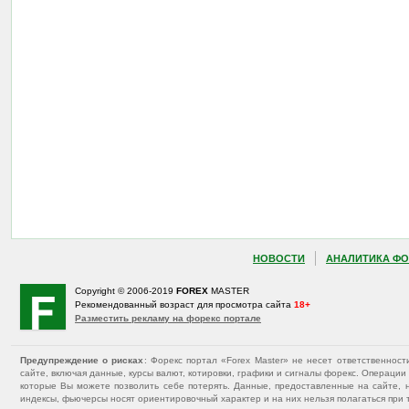
НОВОСТИ
АНАЛИТИКА ФО
Copyright © 2006-2019
FOREX
MASTER
Рекомендованный возраст для просмотра сайта
18+
Разместить рекламу на форекс портале
Предупреждение о рисках
: Форекс портал «Forex Master» не несет ответственнос
сайте, включая данные, курсы валют, котировки, графики и сигналы форекс. Операц
которые Вы можете позволить себе потерять. Данные, предоставленные на сайте, 
индексы, фьючерсы носят ориентировочный характер и на них нельзя полагаться при 