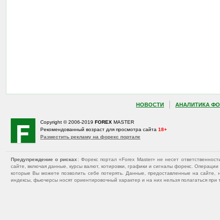
НОВОСТИ
АНАЛИТИКА ФО
Copyright © 2006-2019
FOREX
MASTER
Рекомендованный возраст для просмотра сайта
18+
Разместить рекламу на форекс портале
Предупреждение о рисках
: Форекс портал «Forex Master» не несет ответственнос
сайте, включая данные, курсы валют, котировки, графики и сигналы форекс. Операц
которые Вы можете позволить себе потерять. Данные, предоставленные на сайте, 
индексы, фьючерсы носят ориентировочный характер и на них нельзя полагаться при 