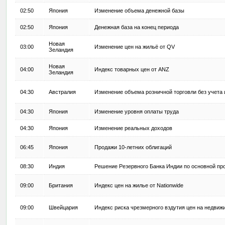
02:50
Япония
Изменение объема денежной базы
02:50
Япония
Денежная база на конец периода
Новая
03:00
Изменение цен на жильё от QV
Зеландия
Новая
04:00
Индекс товарных цен от ANZ
Зеландия
04:30
Австралия
Изменение объема розничной торговли без учета
04:30
Япония
Изменение уровня оплаты труда
04:30
Япония
Изменение реальных доходов
06:45
Япония
Продажи 10-летних облигаций
08:30
Индия
Решение Резервного Банка Индии по основной пр
09:00
Британия
Индекс цен на жилье от Nationwide
09:00
Швейцария
Индекс риска чрезмерного вздутия цен на недвиж