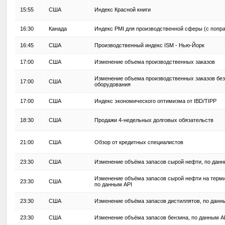
15:55
США
Индекс Красной книги
16:30
Канада
Индекс PMI для производственной сферы (с попра
16:45
США
Производственный индекс ISM - Нью-Йорк
17:00
США
Изменение объема производственных заказов
Изменение объема производственных заказов без
17:00
США
оборудования
17:00
США
Индекс экономического оптимизма от IBD/TIPP
18:30
США
Продажи 4-недельных долговых обязательств
21:00
США
Обзор от кредитных специалистов
23:30
США
Изменение объёма запасов сырой нефти, по данн
Изменение объёма запасов сырой нефти на терми
23:30
США
по данным API
23:30
США
Изменение объёма запасов дистиллятов, по данн
23:30
США
Изменение объёма запасов бензина, по данным A