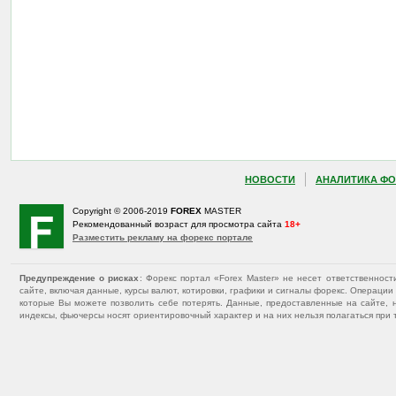
НОВОСТИ
АНАЛИТИКА ФО
Copyright © 2006-2019
FOREX
MASTER
Рекомендованный возраст для просмотра сайта
18+
Разместить рекламу на форекс портале
Предупреждение о рисках
: Форекс портал «Forex Master» не несет ответственнос
сайте, включая данные, курсы валют, котировки, графики и сигналы форекс. Операц
которые Вы можете позволить себе потерять. Данные, предоставленные на сайте, 
индексы, фьючерсы носят ориентировочный характер и на них нельзя полагаться при 