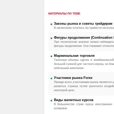
МАТЕРИАЛЫ ПО ТЕМЕ
Законы рынка и советы трейдерам
В заключение хотелось бы привести нескольк
Фигуры продолжения (Continuation P
При техническом анализе можно наблюдать
фигуры продолжения. Они отражают относите
Маржинальная торговля
Типичные объемы сделок в межбанковской 
большой суммой для частного игрока, но бл
небольшим капиталом.
Участники рынка Forex
Прежде всего участниками рынка являются ц
развитых странах путем рыночного воздей
некоторой цене.
Виды валютных курсов
В большинстве стран курсы иностранных
котировок.