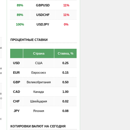
89%
GBPUSD
11%
89%
USDCHF
11%
100%
USDJPY
0%
ПРОЦЕНТНЫЕ СТАВКИ
ак
Страна
Ставка, %
USD
США
0.25
ом
EUR
Евросоюз
0.15
им
GBP
Великобритания
0.50
CAD
Канада
1.00
 в
по
CHF
Швейцария
0.02
JPY
Япония
0.08
ых
КОТИРОВКИ ВАЛЮТ НА СЕГОДНЯ