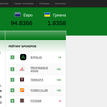
портале
Самое читаемое
Реклама
Контакты
Евро
Гривна
94.8366
1.8358
РЕЙТИНГ БРОКЕРОВ
е)
1
BYFALIO
+3
PROFINANCE
2
+21
group
3
TENKOFX
+22
,
я
4
FOREX CLUB
+22
а
5
FXTEAM
-2
о