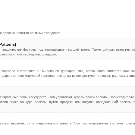
о простых советов опытных трейдеров.
atterns)
 графические фигуры, подтверждающие текущий тренд. Такие фигуры известны к
льно короткий период консолидации.
торговле составляют 10 миллионов долларов, что, несомненно, является слишк
агодаря системе маржевой торговли, выход на рынок доступен и лицам, располагающ
ентральные банки государств. Они управляют курсом своей валюты. Происходит это
ствия банка на курс валюты, путем продажи или покупки определенной валюты 
 валют выражаются в национальной валюте. Это так называемая система прям