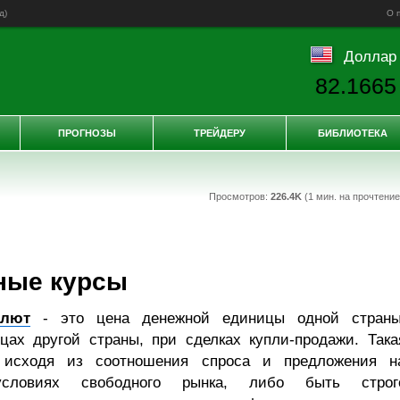
д
)
О 
Доллар
82.1665
ПРОГНОЗЫ
ТРЕЙДЕРУ
БИБЛИОТЕКА
Просмотров:
226.4K
(1 мин. на прочтени
ные курсы
алют
- это цена денежной единицы одной страны
ах другой страны, при сделках купли-продажи. Така
 исходя из соотношения спроса и предложения н
словиях свободного рынка, либо быть строг