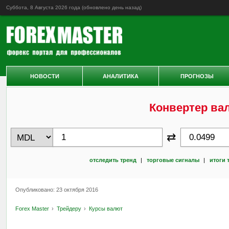
Суббота, 8 Августа 2026 года (обновлено
день назад
)
НОВОСТИ
АНАЛИТИКА
ПРОГНОЗЫ
Конвертер ва
⇄
отследить тренд
|
торговые сигналы
|
итоги 
Опубликовано: 23 октября 2016
Forex Master
Трейдеру
Курсы валют