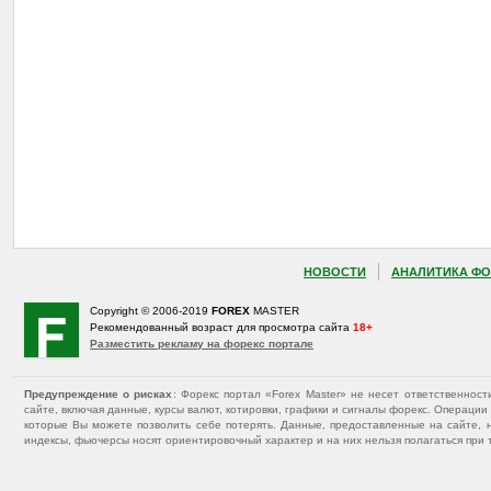
НОВОСТИ
АНАЛИТИКА ФО
Copyright © 2006-2019
FOREX
MASTER
Рекомендованный возраст для просмотра сайта
18+
Разместить рекламу на форекс портале
Предупреждение о рисках
: Форекс портал «Forex Master» не несет ответственнос
сайте, включая данные, курсы валют, котировки, графики и сигналы форекс. Операц
которые Вы можете позволить себе потерять. Данные, предоставленные на сайте, 
индексы, фьючерсы носят ориентировочный характер и на них нельзя полагаться при 