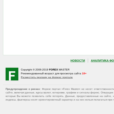
НОВОСТИ
АНАЛИТИКА ФО
Copyright © 2006-2019
FOREX
MASTER
Рекомендованный возраст для просмотра сайта
18+
Разместить рекламу на форекс портале
Предупреждение о рисках
: Форекс портал «Forex Master» не несет ответственнос
сайте, включая данные, курсы валют, котировки, графики и сигналы форекс. Операц
которые Вы можете позволить себе потерять. Данные, предоставленные на сайте, 
индексы, фьючерсы носят ориентировочный характер и на них нельзя полагаться при 