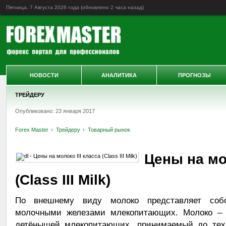
Пятница, 7 Августа 2026 года (обновлено
2 часа назад
)
НОВОСТИ
АНАЛИТИКА
ПРОГНОЗЫ
ТРЕЙДЕРУ
Опубликовано: 23 января 2017
Forex Master
Трейдеру
Товарный рынок
Цены на мол
(Class III Milk)
По внешнему виду молоко представляет соб
молочными железами млекопитающих. Молоко – э
детёнышей млекопитающих, принимаемый до тех 