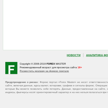
НОВОСТИ
АНАЛИТИКА ФО
Copyright © 2006-2019
FOREX
MASTER
Рекомендованный возраст для просмотра сайта
18+
Разместить рекламу на форекс портале
Предупреждение о рисках
: Форекс портал «Forex Master» не несет ответственнос
сайте, включая данные, курсы валют, котировки, графики и сигналы форекс. Операц
которые Вы можете позволить себе потерять. Данные, предоставленные на сайте, 
индексы, фьючерсы носят ориентировочный характер и на них нельзя полагаться при 