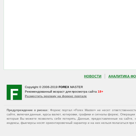
НОВОСТИ
АНАЛИТИКА ФО
Copyright © 2006-2019
FOREX
MASTER
Рекомендованный возраст для просмотра сайта
18+
Разместить рекламу на форекс портале
Предупреждение о рисках
: Форекс портал «Forex Master» не несет ответственнос
сайте, включая данные, курсы валют, котировки, графики и сигналы форекс. Операц
которые Вы можете позволить себе потерять. Данные, предоставленные на сайте, 
индексы, фьючерсы носят ориентировочный характер и на них нельзя полагаться при 