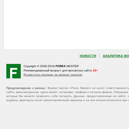
НОВОСТИ
АНАЛИТИКА ФО
Copyright © 2006-2019
FOREX
MASTER
Рекомендованный возраст для просмотра сайта
18+
Разместить рекламу на форекс портале
Предупреждение о рисках
: Форекс портал «Forex Master» не несет ответственнос
сайте, включая данные, курсы валют, котировки, графики и сигналы форекс. Операц
которые Вы можете позволить себе потерять. Данные, предоставленные на сайте, 
индексы, фьючерсы носят ориентировочный характер и на них нельзя полагаться при 