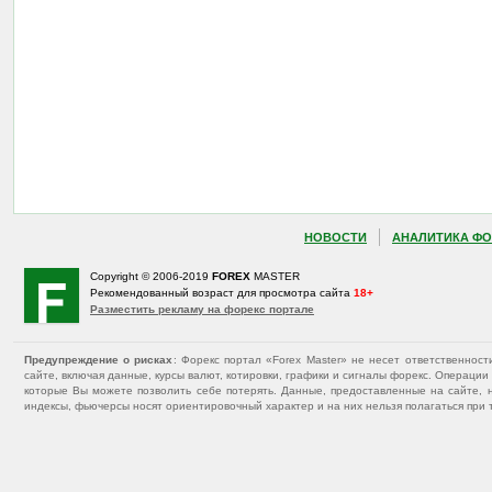
НОВОСТИ
АНАЛИТИКА ФО
Copyright © 2006-2019
FOREX
MASTER
Рекомендованный возраст для просмотра сайта
18+
Разместить рекламу на форекс портале
Предупреждение о рисках
: Форекс портал «Forex Master» не несет ответственнос
сайте, включая данные, курсы валют, котировки, графики и сигналы форекс. Операц
которые Вы можете позволить себе потерять. Данные, предоставленные на сайте, 
индексы, фьючерсы носят ориентировочный характер и на них нельзя полагаться при 