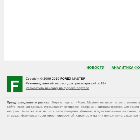
НОВОСТИ
АНАЛИТИКА ФО
Copyright © 2006-2019
FOREX
MASTER
Рекомендованный возраст для просмотра сайта
18+
Разместить рекламу на форекс портале
Предупреждение о рисках
: Форекс портал «Forex Master» не несет ответственнос
сайте, включая данные, курсы валют, котировки, графики и сигналы форекс. Операц
которые Вы можете позволить себе потерять. Данные, предоставленные на сайте, 
индексы, фьючерсы носят ориентировочный характер и на них нельзя полагаться при 