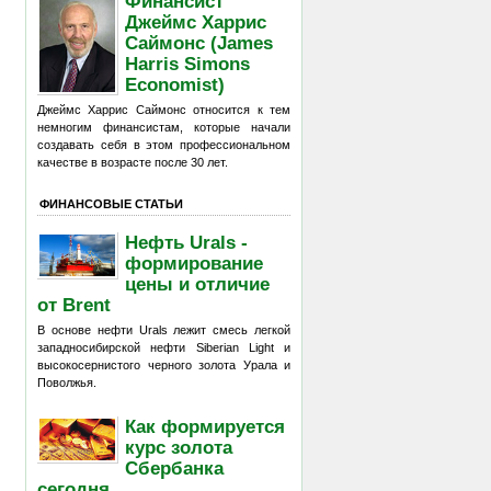
Финансист
Джеймс Харрис
Саймонс (James
Harris Simons
Economist)
Джеймс Харрис Саймонс относится к тем
немногим финансистам, которые начали
создавать себя в этом профессиональном
качестве в возрасте после 30 лет.
ФИНАНСОВЫЕ СТАТЬИ
Нефть Urals -
формирование
цены и отличие
от Brent
В основе нефти Urals лежит смесь легкой
западносибирской нефти Siberian Light и
высокосернистого черного золота Урала и
Поволжья.
Как формируется
курс золота
Сбербанка
сегодня