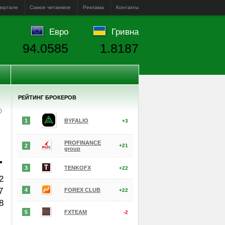
портале
Самое читаемое
Реклама
Контакты
Евро
Гривна
94.0585
1.8187
РЕЙТИНГ БРОКЕРОВ
е)
1
BYFALIO
+3
PROFINANCE
2
+21
group
.
3
TENKOFX
+22
2
7
4
FOREX CLUB
+22
8
5
FXTEAM
-2