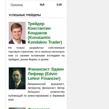
Пшеница
N/A
0.00
УСПЕШНЫЕ ТРЕЙДЕРЫ
Трейдер
Константин
Кондаков
(Konstantin
Kondakov Trader)
Не только разработал собственную
торговую стратегию, но и написал несколько
книг со своими основными взглядами на
трейдинг, рынок Форекс в целом.
Финансист Эдвин
Лефевр (Edvin
Lefevr Financier)
Американский журналист,
литератор, финансист. Автор
большого количества
публикаций по инвестированию и биржевой
игре.