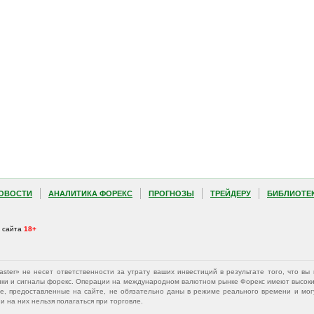
ОВОСТИ
АНАЛИТИКА ФОРЕКС
ПРОГНОЗЫ
ТРЕЙДЕРУ
БИБЛИОТЕ
а сайта
18+
Master» не несет ответственности за утрату ваших инвестиций в результате того, что 
афики и сигналы форекс. Операции на международном валютном рынке Форекс имеют высокий
е, предоставленные на сайте, не обязательно даны в режиме реального времени и могу
 на них нельзя полагаться при торговле.