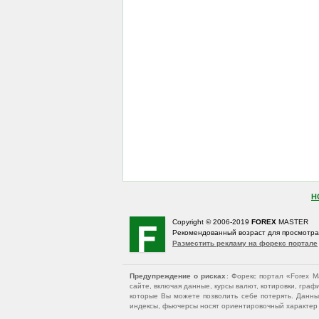
Н
Copyright © 2006-2019
FOREX
MASTER
Рекомендованный возраст для просмотр
Разместить рекламу на форекс портале
Предупреждение о рисках
: Форекс портал «Forex 
сайте, включая данные, курсы валют, котировки, гр
которые Вы можете позволить себе потерять. Данны
индексы, фьючерсы носят ориентировочный характер и