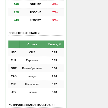
56%
GBPUSD
44%
22%
USDCHF
78%
44%
USDJPY
56%
ПРОЦЕНТНЫЕ СТАВКИ
Страна
Ставка, %
USD
США
0.25
EUR
Евросоюз
0.15
GBP
Великобритания
0.50
CAD
Канада
1.00
CHF
Швейцария
0.02
JPY
Япония
0.08
КОТИРОВКИ ВАЛЮТ НА СЕГОДНЯ