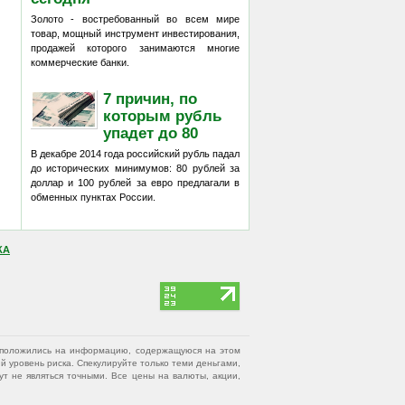
Золото - востребованный во всем мире
товар, мощный инструмент инвестирования,
продажей которого занимаются многие
коммерческие банки.
7 причин, по
которым рубль
упадет до 80
В декабре 2014 года российский рубль падал
до исторических минимумов: 80 рублей за
доллар и 100 рублей за евро предлагали в
обменных пунктах России.
КА
вы положились на информацию, содержащуюся на этом
 уровень риска. Спекулируйте только теми деньгами,
т не являться точными. Все цены на валюты, акции,