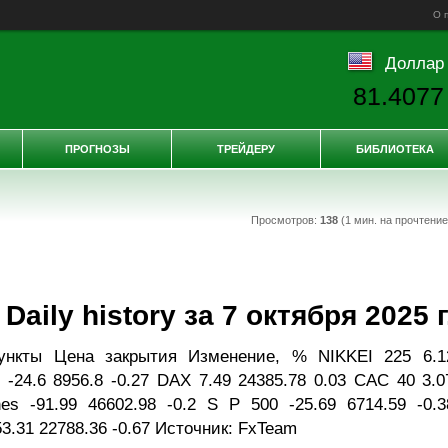
О 
Доллар
81.4077
ПРОГНОЗЫ
ТРЕЙДЕРУ
БИБЛИОТЕКА
Просмотров:
138
(1 мин. на прочтени
ily history за 7 октября 2025 г
ункты Цена закрытия Изменение, % NIKKEI 225 6.1
 -24.6 8956.8 -0.27 DAX 7.49 24385.78 0.03 CAC 40 3.0
es -91.99 46602.98 -0.2 S P 500 -25.69 6714.59 -0.3
.31 22788.36 -0.67 Источник: FxTeam