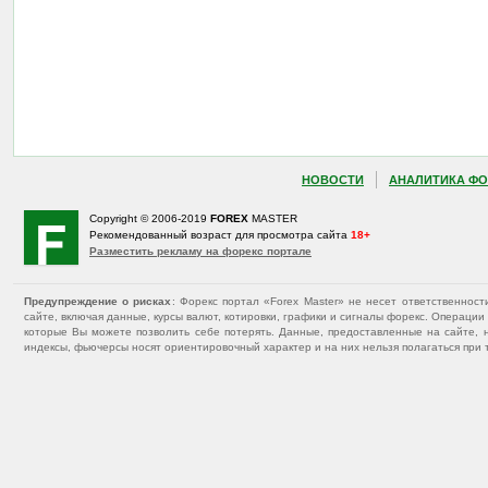
НОВОСТИ
АНАЛИТИКА ФО
Copyright © 2006-2019
FOREX
MASTER
Рекомендованный возраст для просмотра сайта
18+
Разместить рекламу на форекс портале
Предупреждение о рисках
: Форекс портал «Forex Master» не несет ответственнос
сайте, включая данные, курсы валют, котировки, графики и сигналы форекс. Операц
которые Вы можете позволить себе потерять. Данные, предоставленные на сайте, 
индексы, фьючерсы носят ориентировочный характер и на них нельзя полагаться при 