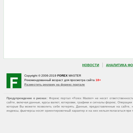
НОВОСТИ
АНАЛИТИКА ФО
Copyright © 2006-2019
FOREX
MASTER
Рекомендованный возраст для просмотра сайта
18+
Разместить рекламу на форекс портале
Предупреждение о рисках
: Форекс портал «Forex Master» не несет ответственнос
сайте, включая данные, курсы валют, котировки, графики и сигналы форекс. Операц
которые Вы можете позволить себе потерять. Данные, предоставленные на сайте, 
индексы, фьючерсы носят ориентировочный характер и на них нельзя полагаться при 