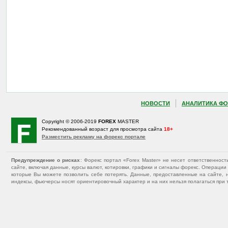
НОВОСТИ
АНАЛИТИКА ФО
Copyright © 2006-2019
FOREX
MASTER
Рекомендованный возраст для просмотра сайта
18+
Разместить рекламу на форекс портале
Предупреждение о рисках
: Форекс портал «Forex Master» не несет ответственнос
сайте, включая данные, курсы валют, котировки, графики и сигналы форекс. Операц
которые Вы можете позволить себе потерять. Данные, предоставленные на сайте, 
индексы, фьючерсы носят ориентировочный характер и на них нельзя полагаться при 