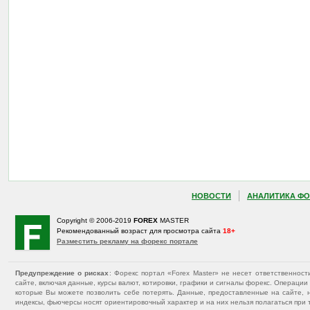
НОВОСТИ
АНАЛИТИКА ФО
Copyright © 2006-2019
FOREX
MASTER
Рекомендованный возраст для просмотра сайта
18+
Разместить рекламу на форекс портале
Предупреждение о рисках
: Форекс портал «Forex Master» не несет ответственнос
сайте, включая данные, курсы валют, котировки, графики и сигналы форекс. Операц
которые Вы можете позволить себе потерять. Данные, предоставленные на сайте, 
индексы, фьючерсы носят ориентировочный характер и на них нельзя полагаться при 