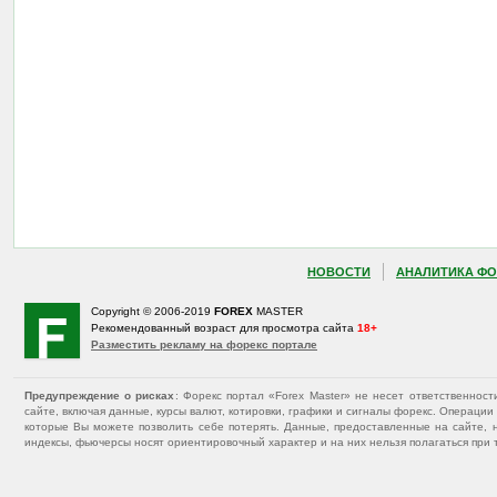
НОВОСТИ
АНАЛИТИКА ФО
Copyright © 2006-2019
FOREX
MASTER
Рекомендованный возраст для просмотра сайта
18+
Разместить рекламу на форекс портале
Предупреждение о рисках
: Форекс портал «Forex Master» не несет ответственнос
сайте, включая данные, курсы валют, котировки, графики и сигналы форекс. Операц
которые Вы можете позволить себе потерять. Данные, предоставленные на сайте, 
индексы, фьючерсы носят ориентировочный характер и на них нельзя полагаться при 