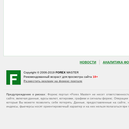
НОВОСТИ
АНАЛИТИКА ФО
Copyright © 2006-2019
FOREX
MASTER
Рекомендованный возраст для просмотра сайта
18+
Разместить рекламу на форекс портале
Предупреждение о рисках
: Форекс портал «Forex Master» не несет ответственнос
сайте, включая данные, курсы валют, котировки, графики и сигналы форекс. Операц
которые Вы можете позволить себе потерять. Данные, предоставленные на сайте, 
индексы, фьючерсы носят ориентировочный характер и на них нельзя полагаться при 