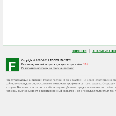
НОВОСТИ
АНАЛИТИКА ФО
Copyright © 2006-2019
FOREX
MASTER
Рекомендованный возраст для просмотра сайта
18+
Разместить рекламу на форекс портале
Предупреждение о рисках
: Форекс портал «Forex Master» не несет ответственнос
сайте, включая данные, курсы валют, котировки, графики и сигналы форекс. Операц
которые Вы можете позволить себе потерять. Данные, предоставленные на сайте, 
индексы, фьючерсы носят ориентировочный характер и на них нельзя полагаться при 