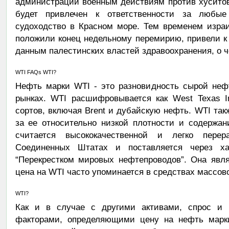
администрации военным действиям против хуситов
будет привлечен к ответственности за любы
судоходство в Красном море. Тем временем израи
положили конец недельному перемирию, привели к
данным палестинских властей здравоохранения, о ч
WTI FAQs WTI?
Нефть марки WTI - это разновидность сырой неф
рынках. WTI расшифровывается как West Texas In
сортов, включая Brent и дубайскую нефть. WTI такж
за ее относительно низкой плотности и содержан
считается высококачественной и легко пере
Соединенных Штатах и поставляется через ха
“Перекрестком мировых нефтепроводов”. Она явл
цена на WTI часто упоминается в средствах массо
WTI?
Как и в случае с другими активами, спрос и
факторами, определяющими цену на нефть марки