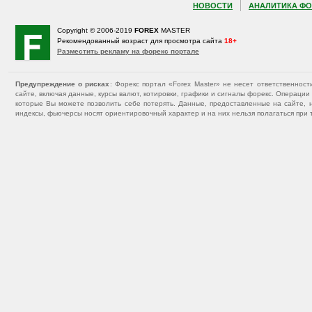
НОВОСТИ
АНАЛИТИКА ФО
Copyright © 2006-2019
FOREX
MASTER
Рекомендованный возраст для просмотра сайта
18+
Разместить рекламу на форекс портале
Предупреждение о рисках
: Форекс портал «Forex Master» не несет ответственнос
сайте, включая данные, курсы валют, котировки, графики и сигналы форекс. Операц
которые Вы можете позволить себе потерять. Данные, предоставленные на сайте, 
индексы, фьючерсы носят ориентировочный характер и на них нельзя полагаться при 