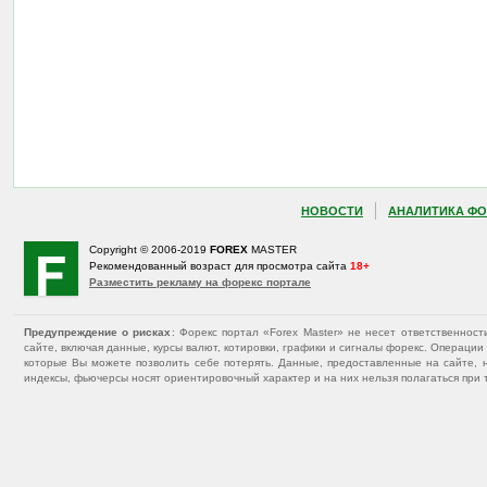
НОВОСТИ
АНАЛИТИКА ФО
Copyright © 2006-2019
FOREX
MASTER
Рекомендованный возраст для просмотра сайта
18+
Разместить рекламу на форекс портале
Предупреждение о рисках
: Форекс портал «Forex Master» не несет ответственнос
сайте, включая данные, курсы валют, котировки, графики и сигналы форекс. Операц
которые Вы можете позволить себе потерять. Данные, предоставленные на сайте, 
индексы, фьючерсы носят ориентировочный характер и на них нельзя полагаться при 