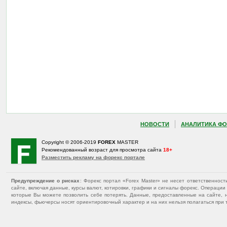
НОВОСТИ
АНАЛИТИКА ФО
Copyright © 2006-2019
FOREX
MASTER
Рекомендованный возраст для просмотра сайта
18+
Разместить рекламу на форекс портале
Предупреждение о рисках
: Форекс портал «Forex Master» не несет ответственнос
сайте, включая данные, курсы валют, котировки, графики и сигналы форекс. Операц
которые Вы можете позволить себе потерять. Данные, предоставленные на сайте, 
индексы, фьючерсы носят ориентировочный характер и на них нельзя полагаться при 