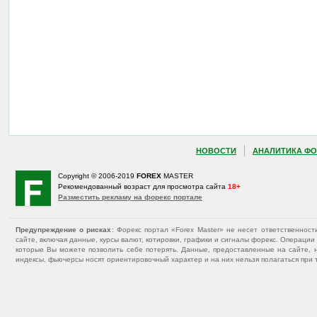
НОВОСТИ
АНАЛИТИКА ФО
Copyright © 2006-2019
FOREX
MASTER
Рекомендованный возраст для просмотра сайта
18+
Разместить рекламу на форекс портале
Предупреждение о рисках
: Форекс портал «Forex Master» не несет ответственнос
сайте, включая данные, курсы валют, котировки, графики и сигналы форекс. Операц
которые Вы можете позволить себе потерять. Данные, предоставленные на сайте, 
индексы, фьючерсы носят ориентировочный характер и на них нельзя полагаться при 