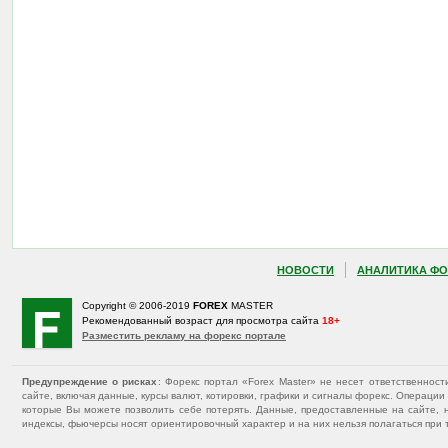
НОВОСТИ
АНАЛИТИКА ФО
Copyright © 2006-2019
FOREX
MASTER
Рекомендованный возраст для просмотра сайта
18+
Разместить рекламу на форекс портале
Предупреждение о рисках
: Форекс портал «Forex Master» не несет ответственнос
сайте, включая данные, курсы валют, котировки, графики и сигналы форекс. Операц
которые Вы можете позволить себе потерять. Данные, предоставленные на сайте, 
индексы, фьючерсы носят ориентировочный характер и на них нельзя полагаться при 