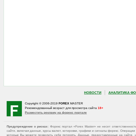
НОВОСТИ
АНАЛИТИКА ФО
Copyright © 2006-2019
FOREX
MASTER
Рекомендованный возраст для просмотра сайта
18+
Разместить рекламу на форекс портале
Предупреждение о рисках
: Форекс портал «Forex Master» не несет ответственнос
сайте, включая данные, курсы валют, котировки, графики и сигналы форекс. Операц
которые Вы можете позволить себе потерять. Данные, предоставленные на сайте, 