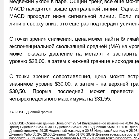
медвежий уклон в паре. Общий тренд все еще может
MACD находится выше центральной линии. Однако 
MACD проходит ниже сигнальной линии. Если л
линию сверху вниз, это еще раз подтвердит усилен
С точки зрения снижения, цена может найти ближа
экспоненциальной скользящей средней (МА) на уров
может оказать давление на металл и заставить 
уровню $28,00, а затем к нижней границе нисходящег
С точки зрения сопротивления, цена может встр
значимом уровне $30,00, а затем - на верхней гр
$30,50. Прорыв последней может привести
четырехнедельного максимума на $31,55.
XAG/USD: Дневной график
XAG/USD Основные данные Цена спот 29.54 Внутридневное изменение -0.04 Вну
Тренды Дневная SMA20 30.11 Дневная SMA50 29.16 Дневная SMA100 26.81 Днев
Дневной минимум 29.35 Недельный максимум 30.86 Недельный минимум 28.93
Дневной Фибо 38.2% 29.58 Дневной Фибо 61.8% 29.49 Дневная точка разворота S1
разворота S3 29 Дневная точка разворота R1 29.75 Дневная точка разворота R2 