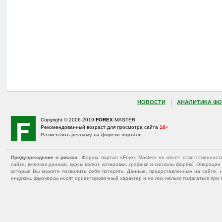
НОВОСТИ
АНАЛИТИКА ФО
Copyright © 2006-2019
FOREX
MASTER
Рекомендованный возраст для просмотра сайта
18+
Разместить рекламу на форекс портале
Предупреждение о рисках
: Форекс портал «Forex Master» не несет ответственнос
сайте, включая данные, курсы валют, котировки, графики и сигналы форекс. Операц
которые Вы можете позволить себе потерять. Данные, предоставленные на сайте, 
индексы, фьючерсы носят ориентировочный характер и на них нельзя полагаться при 