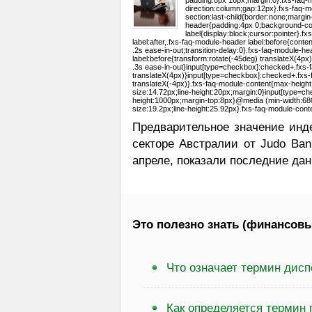
padding:8px 16px;margin:0}.fxs-faq-m
direction:column;gap:12px}.fxs-faq-m
section:last-child{border:none;margi
header{padding:4px 0;background-colo
label{display:block;cursor:pointer}.f
label:after,.fxs-faq-module-header label:before{conten
.2s ease-in-out;transition-delay:0}.fxs-faq-module-he
label:before{transform:rotate(-45deg) translateX(4px)
.3s ease-in-out}input[type=checkbox]:checked+.fxs-f
translateX(4px)}input[type=checkbox]:checked+.fxs-f
translateX(-4px)}.fxs-faq-module-content{max-height:0;
size:14.72px;line-height:20px;margin:0}input[type=c
height:1000px;margin-top:8px}@media (min-width:680px
size:19.2px;line-height:25.92px}.fxs-faq-module-conte
Предварительное значение инде
секторе Австралии от Judo Ban
апреле, показали последние данн
Это полезно знать (финансовы
Что означает термин дисп
Как определяется термин 