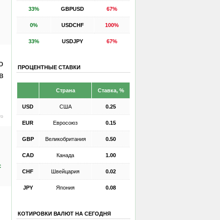
33%
GBPUSD
67%
0%
USDCHF
100%
33%
USDJPY
67%
о
ПРОЦЕНТНЫЕ СТАВКИ
в
Страна
Ставка, %
USD
США
0.25
ro
EUR
Евросоюз
0.15
GBP
Великобритания
0.50
CAD
Канада
1.00
с
CHF
Швейцария
0.02
JPY
Япония
0.08
КОТИРОВКИ ВАЛЮТ НА СЕГОДНЯ