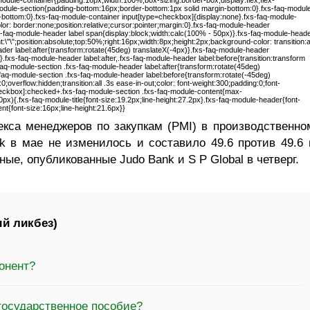
odule-container{padding:16px;width:100%;box-sizing:border-box;display:flex;flex-
odule-section{padding-bottom:16px;border-bottom:1px solid margin-bottom:0}.fxs-faq-modul
n-bottom:0}.fxs-faq-module-container input[type=checkbox]{display:none}.fxs-faq-module-
r: border:none;position:relative;cursor:pointer;margin:0}.fxs-faq-module-header
xs-faq-module-header label span{display:block;width:calc(100% - 50px)}.fxs-faq-module-head
t:\"\";position:absolute;top:50%;right:16px;width:8px;height:2px;background-color: transition:al
ader label:after{transform:rotate(45deg) translateX(-4px)}.fxs-faq-module-header
}.fxs-faq-module-header label:after,.fxs-faq-module-header label:before{transition:transform
aq-module-section .fxs-faq-module-header label:after{transform:rotate(45deg)
aq-module-section .fxs-faq-module-header label:before{transform:rotate(-45deg)
overflow:hidden;transition:all .3s ease-in-out;color: font-weight:300;padding:0;font-
heckbox]:checked+.fxs-faq-module-section .fxs-faq-module-content{max-
){.fxs-faq-module-title{font-size:19.2px;line-height:27.2px}.fxs-faq-module-header{font-
nt{font-size:16px;line-height:21.6px}}
кса менеджеров по закупкам (PMI) в производственно
k в мае не изменилось и составило 49.6 против 49.6 
ые, опубликованные Judo Bank и S P Global в четверг.
й ликбез)
онент?
государственное пособие?