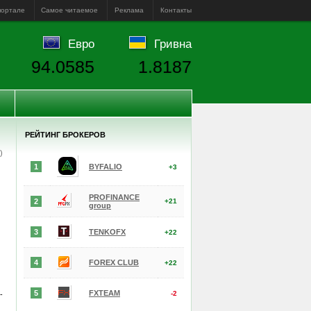
портале
Самое читаемое
Реклама
Контакты
Евро
Гривна
94.0585
1.8187
РЕЙТИНГ БРОКЕРОВ
е)
1
BYFALIO
+3
PROFINANCE
2
+21
group
3
TENKOFX
+22
4
FOREX CLUB
+22
5
FXTEAM
-2
-