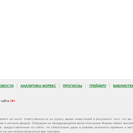
ОВОСТИ
АНАЛИТИКА ФОРЕКС
ПРОГНОЗЫ
ТРЕЙДЕРУ
БИБЛИОТЕ
а сайта
18+
Master» не несет ответственности за утрату ваших инвестиций в результате того, что 
афики и сигналы форекс. Операции на международном валютном рынке Форекс имеют высокий
е, предоставленные на сайте, не обязательно даны в режиме реального времени и могу
 на них нельзя полагаться при торговле.