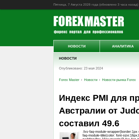
Пятница, 7 Августа 2026 года (обновлено
3 часа назад
)
НОВОСТИ
АНАЛИТИКА
НОВОСТИ
Опубликовано: 23 мая 2024
Forex Master
Новости
Новости рынка Forex
Индекс PMI для 
Австралии от Judo
составил 49.6
.fxs-faq-module-wrapper{border:1px so
faq-module-title{color: font-size:16px