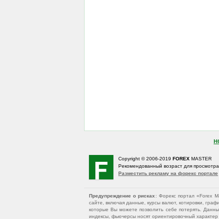
Н
Copyright © 2006-2019
FOREX
MASTER
Рекомендованный возраст для просмотр
Разместить рекламу на форекс портале
Предупреждение о рисках
: Форекс портал «Forex 
сайте, включая данные, курсы валют, котировки, гр
которые Вы можете позволить себе потерять. Данны
индексы, фьючерсы носят ориентировочный характер и