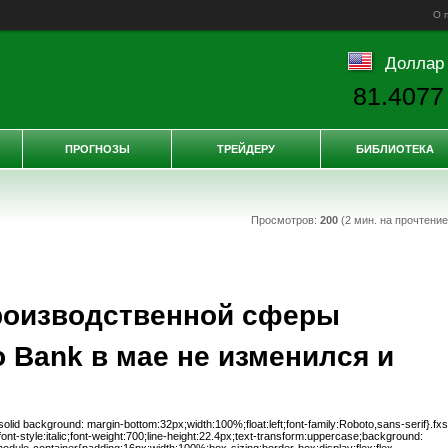
О 
Доллар
81.4077
ПРОГНОЗЫ
ТРЕЙДЕРУ
БИБЛИОТЕКА
Просмотров:
200
(2 мин. на прочтени
производственной сферы
 Bank в мае не изменился и
lid background: margin-bottom:32px;width:100%;float:left;font-family:Roboto,sans-serif}.fxs
;font-style:italic;font-weight:700;line-height:22.4px;text-transform:uppercase;background: