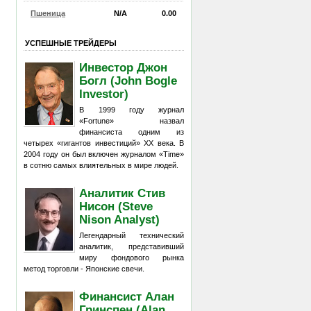
Пшеница
N/A
0.00
УСПЕШНЫЕ ТРЕЙДЕРЫ
Инвестор Джон
Богл (John Bogle
Investor)
В 1999 году журнал
«Fortune» назвал
финансиста одним из
четырех «гигантов инвестиций» XX века. В
2004 году он был включен журналом «Time»
в сотню самых влиятельных в мире людей.
Аналитик Стив
Нисон (Steve
Nison Analyst)
Легендарный технический
аналитик, представивший
миру фондового рынка
метод торговли - Японские свечи.
Финансист Алан
Гринспен (Alan