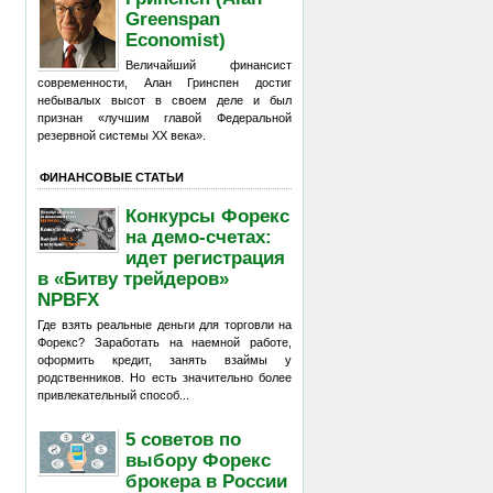
Greenspan
Economist)
Величайший финансист
современности, Алан Гринспен достиг
небывалых высот в своем деле и был
признан «лучшим главой Федеральной
резервной системы XX века».
ФИНАНСОВЫЕ СТАТЬИ
Конкурсы Форекс
на демо-счетах:
идет регистрация
в «Битву трейдеров»
NPBFX
Где взять реальные деньги для торговли на
Форекс? Заработать на наемной работе,
оформить кредит, занять взаймы у
родственников. Но есть значительно более
привлекательный способ...
5 советов по
выбору Форекс
брокера в России