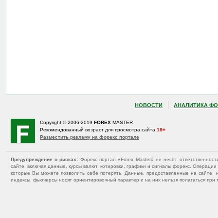
НОВОСТИ
АНАЛИТИКА ФО
Copyright © 2006-2019
FOREX
MASTER
Рекомендованный возраст для просмотра сайта
18+
Разместить рекламу на форекс портале
Предупреждение о рисках
: Форекс портал «Forex Master» не несет ответственнос
сайте, включая данные, курсы валют, котировки, графики и сигналы форекс. Операц
которые Вы можете позволить себе потерять. Данные, предоставленные на сайте, 
индексы, фьючерсы носят ориентировочный характер и на них нельзя полагаться при 