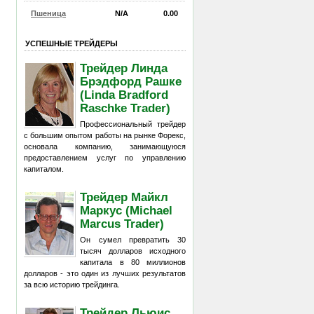
Пшеница
N/A
0.00
УСПЕШНЫЕ ТРЕЙДЕРЫ
Трейдер Линда
Брэдфорд Рашке
(Linda Bradford
Raschke Trader)
Профессиональный трейдер
с большим опытом работы на рынке Форекс,
основала компанию, занимающуюся
предоставлением услуг по управлению
капиталом.
Трейдер Майкл
Маркус (Michael
Marcus Trader)
Он сумел превратить 30
тысяч долларов исходного
капитала в 80 миллионов
долларов - это один из лучших результатов
за всю историю трейдинга.
Трейдер Льюис