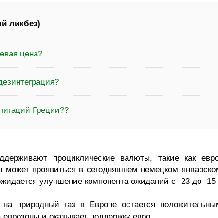
й ликбез)
евая цена?
дезинтеграция?
блигаций Греции??
ддерживают проциклические валюты, такие как евро
ы может проявиться в сегодняшнем немецком январско
ожидается улучшение компонента ожиданий с -23 до -15 
на природный газ в Европе остается положительны
 еврозоны и оказывает поддержку евро.