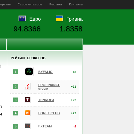
портале
Самое читаемое
Реклама
Контакты
Евро
Гривна
94.8366
1.8358
РЕЙТИНГ БРОКЕРОВ
е)
1
BYFALIO
+3
PROFINANCE
2
+21
group
3
TENKOFX
+22
о
я
4
FOREX CLUB
+22
5
FXTEAM
-2