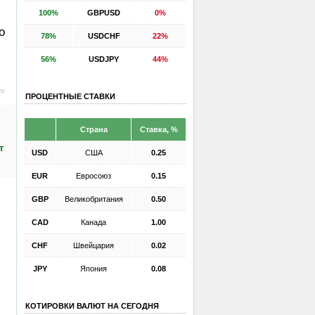
100%
GBPUSD
0%
о
78%
USDCHF
22%
56%
USDJPY
44%
ro
ПРОЦЕНТНЫЕ СТАВКИ
Страна
Ставка, %
т
USD
США
0.25
EUR
Евросоюз
0.15
GBP
Великобритания
0.50
CAD
Канада
1.00
CHF
Швейцария
0.02
JPY
Япония
0.08
КОТИРОВКИ ВАЛЮТ НА СЕГОДНЯ