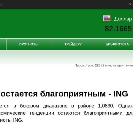
д
)
О 
Доллар
82.1665
ПРОГНОЗЫ
ТРЕЙДЕРУ
БИБЛИОТЕКА
Просмотров:
226
(2 мин. на прочтени
остается благоприятным - ING
ется в боковом диапазоне в районе 1,0830. Однак
номические тенденции остаются благоприятными дл
мисты ING.