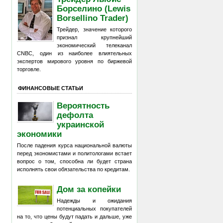
Борселино (Lewis
Borsellino Trader)
Трейдер, значение которого
признал крупнейший
экономический телеканал
CNBC, один из наиболее влиятельных
экспертов мирового уровня по биржевой
торговле.
ФИНАНСОВЫЕ СТАТЬИ
Вероятность
дефолта
украинской
экономики
После падения курса национальной валюты
перед экономистами и политологами встает
вопрос о том, способна ли будет страна
исполнять свои обязательства по кредитам.
Дом за копейки
Надежды и ожидания
потенциальных покупателей
на то, что цены будут падать и дальше, уже