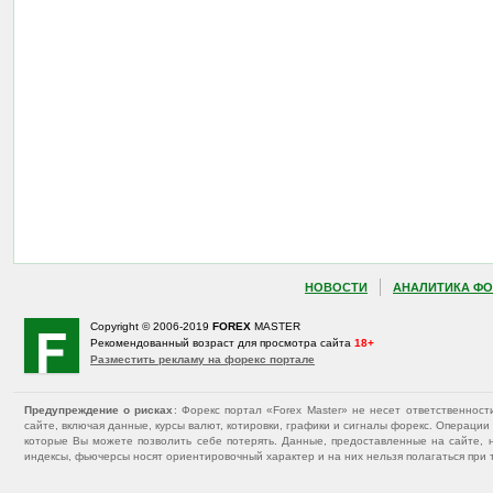
НОВОСТИ
АНАЛИТИКА ФО
Copyright © 2006-2019
FOREX
MASTER
Рекомендованный возраст для просмотра сайта
18+
Разместить рекламу на форекс портале
Предупреждение о рисках
: Форекс портал «Forex Master» не несет ответственнос
сайте, включая данные, курсы валют, котировки, графики и сигналы форекс. Операц
которые Вы можете позволить себе потерять. Данные, предоставленные на сайте, 
индексы, фьючерсы носят ориентировочный характер и на них нельзя полагаться при 