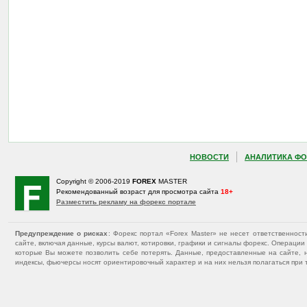
НОВОСТИ
АНАЛИТИКА ФО
Copyright © 2006-2019
FOREX
MASTER
Рекомендованный возраст для просмотра сайта
18+
Разместить рекламу на форекс портале
Предупреждение о рисках
: Форекс портал «Forex Master» не несет ответственнос
сайте, включая данные, курсы валют, котировки, графики и сигналы форекс. Операц
которые Вы можете позволить себе потерять. Данные, предоставленные на сайте, 
индексы, фьючерсы носят ориентировочный характер и на них нельзя полагаться при 