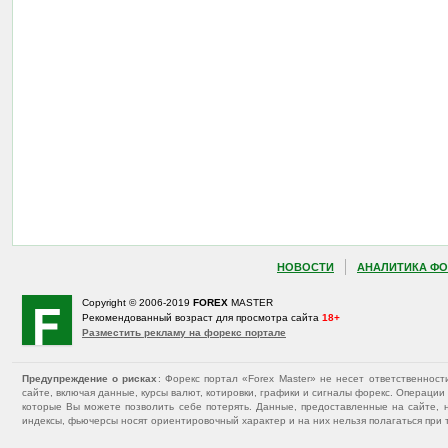
НОВОСТИ
АНАЛИТИКА ФО
Copyright © 2006-2019
FOREX
MASTER
Рекомендованный возраст для просмотра сайта
18+
Разместить рекламу на форекс портале
Предупреждение о рисках
: Форекс портал «Forex Master» не несет ответственнос
сайте, включая данные, курсы валют, котировки, графики и сигналы форекс. Операц
которые Вы можете позволить себе потерять. Данные, предоставленные на сайте, 
индексы, фьючерсы носят ориентировочный характер и на них нельзя полагаться при 