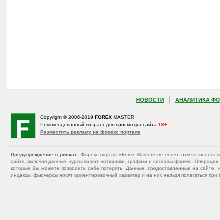
НОВОСТИ
АНАЛИТИКА ФО
Copyright © 2006-2019
FOREX
MASTER
Рекомендованный возраст для просмотра сайта
18+
Разместить рекламу на форекс портале
Предупреждение о рисках
: Форекс портал «Forex Master» не несет ответственнос
сайте, включая данные, курсы валют, котировки, графики и сигналы форекс. Операц
которые Вы можете позволить себе потерять. Данные, предоставленные на сайте, 
индексы, фьючерсы носят ориентировочный характер и на них нельзя полагаться при 