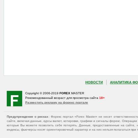
НОВОСТИ
АНАЛИТИКА ФО
Copyright © 2006-2019
FOREX
MASTER
Рекомендованный возраст для просмотра сайта
18+
Разместить рекламу на форекс портале
Предупреждение о рисках
: Форекс портал «Forex Master» не несет ответственнос
сайте, включая данные, курсы валют, котировки, графики и сигналы форекс. Операц
которые Вы можете позволить себе потерять. Данные, предоставленные на сайте, 
индексы, фьючерсы носят ориентировочный характер и на них нельзя полагаться при 