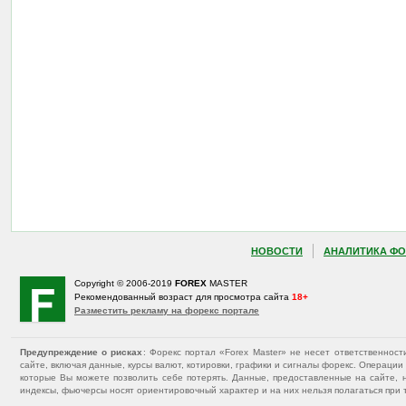
НОВОСТИ
АНАЛИТИКА ФО
Copyright © 2006-2019
FOREX
MASTER
Рекомендованный возраст для просмотра сайта
18+
Разместить рекламу на форекс портале
Предупреждение о рисках
: Форекс портал «Forex Master» не несет ответственнос
сайте, включая данные, курсы валют, котировки, графики и сигналы форекс. Операц
которые Вы можете позволить себе потерять. Данные, предоставленные на сайте, 
индексы, фьючерсы носят ориентировочный характер и на них нельзя полагаться при 