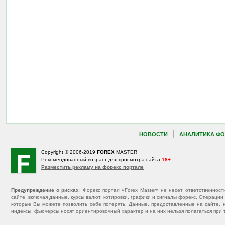
НОВОСТИ
АНАЛИТИКА ФО
Copyright © 2006-2019
FOREX
MASTER
Рекомендованный возраст для просмотра сайта
18+
Разместить рекламу на форекс портале
Предупреждение о рисках
: Форекс портал «Forex Master» не несет ответственнос
сайте, включая данные, курсы валют, котировки, графики и сигналы форекс. Операц
которые Вы можете позволить себе потерять. Данные, предоставленные на сайте, 
индексы, фьючерсы носят ориентировочный характер и на них нельзя полагаться при 