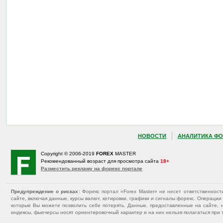
НОВОСТИ
АНАЛИТИКА ФО
Copyright © 2006-2019
FOREX
MASTER
Рекомендованный возраст для просмотра сайта
18+
Разместить рекламу на форекс портале
Предупреждение о рисках
: Форекс портал «Forex Master» не несет ответственнос
сайте, включая данные, курсы валют, котировки, графики и сигналы форекс. Операц
которые Вы можете позволить себе потерять. Данные, предоставленные на сайте, 
индексы, фьючерсы носят ориентировочный характер и на них нельзя полагаться при 