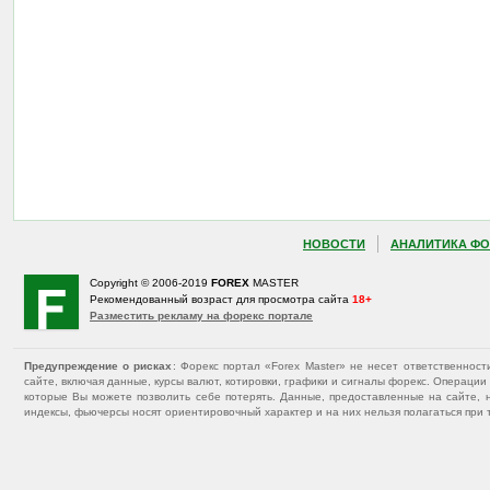
НОВОСТИ
АНАЛИТИКА ФО
Copyright © 2006-2019
FOREX
MASTER
Рекомендованный возраст для просмотра сайта
18+
Разместить рекламу на форекс портале
Предупреждение о рисках
: Форекс портал «Forex Master» не несет ответственнос
сайте, включая данные, курсы валют, котировки, графики и сигналы форекс. Операц
которые Вы можете позволить себе потерять. Данные, предоставленные на сайте, 
индексы, фьючерсы носят ориентировочный характер и на них нельзя полагаться при 