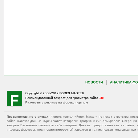
НОВОСТИ
АНАЛИТИКА ФО
Copyright © 2006-2019
FOREX
MASTER
Рекомендованный возраст для просмотра сайта
18+
Разместить рекламу на форекс портале
Предупреждение о рисках
: Форекс портал «Forex Master» не несет ответственнос
сайте, включая данные, курсы валют, котировки, графики и сигналы форекс. Операц
которые Вы можете позволить себе потерять. Данные, предоставленные на сайте, 
индексы, фьючерсы носят ориентировочный характер и на них нельзя полагаться при 