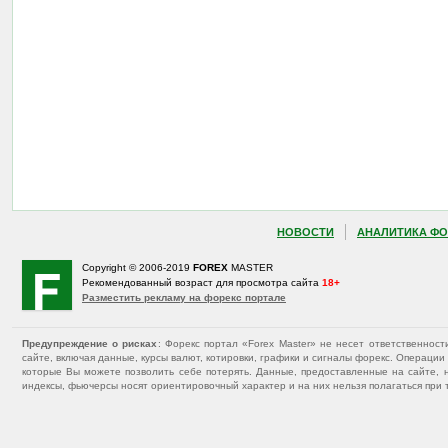
НОВОСТИ
АНАЛИТИКА ФО
Copyright © 2006-2019
FOREX
MASTER
Рекомендованный возраст для просмотра сайта
18+
Разместить рекламу на форекс портале
Предупреждение о рисках
: Форекс портал «Forex Master» не несет ответственнос
сайте, включая данные, курсы валют, котировки, графики и сигналы форекс. Операц
которые Вы можете позволить себе потерять. Данные, предоставленные на сайте, 
индексы, фьючерсы носят ориентировочный характер и на них нельзя полагаться при 