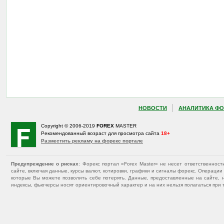
НОВОСТИ
АНАЛИТИКА ФО
Copyright © 2006-2019
FOREX
MASTER
Рекомендованный возраст для просмотра сайта
18+
Разместить рекламу на форекс портале
Предупреждение о рисках
: Форекс портал «Forex Master» не несет ответственнос
сайте, включая данные, курсы валют, котировки, графики и сигналы форекс. Операц
которые Вы можете позволить себе потерять. Данные, предоставленные на сайте, 
индексы, фьючерсы носят ориентировочный характер и на них нельзя полагаться при 