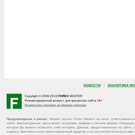
НОВОСТИ
АНАЛИТИКА ФО
Copyright © 2006-2019
FOREX
MASTER
Рекомендованный возраст для просмотра сайта
18+
Разместить рекламу на форекс портале
Предупреждение о рисках
: Форекс портал «Forex Master» не несет ответственнос
сайте, включая данные, курсы валют, котировки, графики и сигналы форекс. Операц
которые Вы можете позволить себе потерять. Данные, предоставленные на сайте, 
индексы, фьючерсы носят ориентировочный характер и на них нельзя полагаться при 